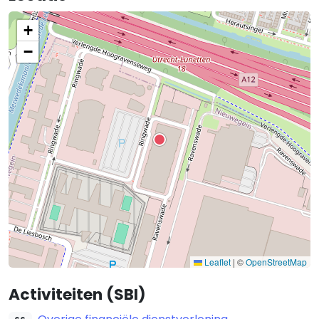
+
−
Leaflet
|
©
OpenStreetMap
Activiteiten (SBI)