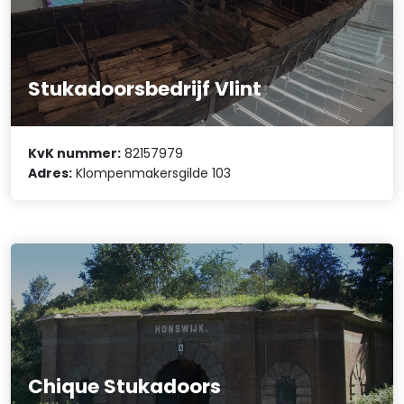
Stukadoorsbedrijf Vlint
KvK nummer:
82157979
Adres:
Klompenmakersgilde 103
Chique Stukadoors