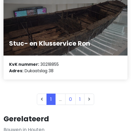
Stuc- en Klusservice Ron
KvK nummer:
30218855
Adres:
Dukaatslag 38
1
...
0
1
Gerelateerd
Bouwen in Houten