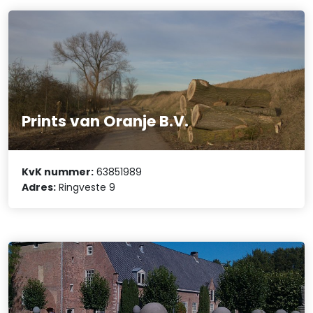
Prints van Oranje B.V.
KvK nummer:
63851989
Adres:
Ringveste 9