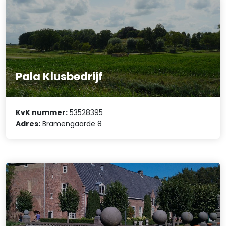
Pala Klusbedrijf
KvK nummer:
53528395
Adres:
Bramengaarde 8