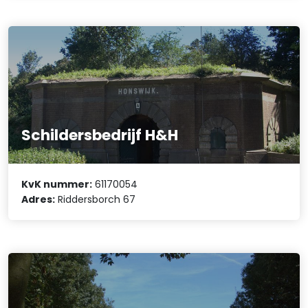
Schildersbedrijf H&H
KvK nummer:
61170054
Adres:
Riddersborch 67