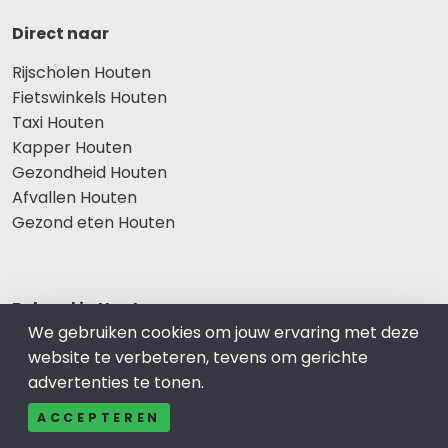
Direct naar
Rijscholen Houten
Fietswinkels Houten
Taxi Houten
Kapper Houten
Gezondheid Houten
Afvallen Houten
Gezond eten Houten
Bekend in Houten
We gebruiken cookies om jouw ervaring met deze
Restaurants Houten
website te verbeteren, tevens om gerichte
Catering Houten
advertenties te tonen.
Schoonheidssalon Houten
ACCEPTEREN
Tandartspraktijken Houten
Loodgieters Houten