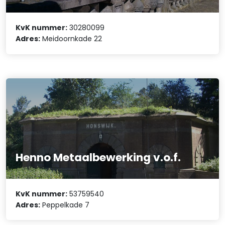
KvK nummer:
30280099
Adres:
Meidoornkade 22
Henno Metaalbewerking v.o.f.
KvK nummer:
53759540
Adres:
Peppelkade 7