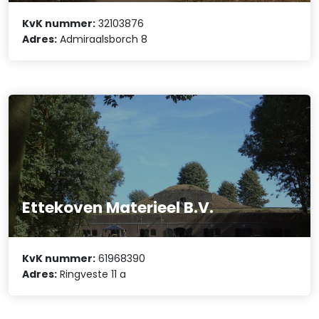
KvK nummer:
32103876
Adres:
Admiraalsborch 8
Ettekoven Materieel B.V.
KvK nummer:
61968390
Adres:
Ringveste 11 a