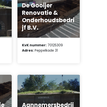
De Gooijer
Renovatie &
Onderhoudsbedri
jf B.V.
KvK nummer:
70125309
Adres:
Peppelkade 31
ie
Aannemersbedrij