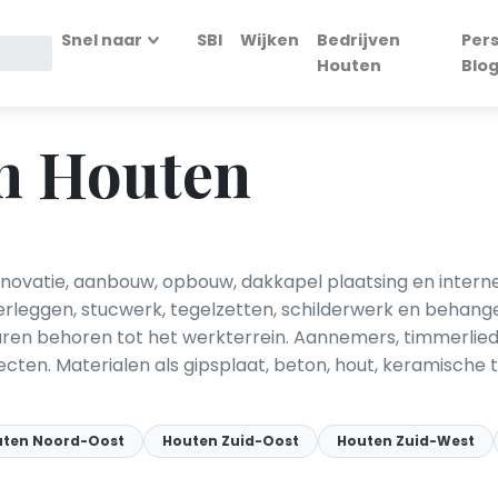
Snel naar
SBI
Wijken
Bedrijven
Per
Houten
Blo
n Houten
novatie, aanbouw, opbouw, dakkapel plaatsing en intern
leggen, stucwerk, tegelzetten, schilderwerk en behangen
ren behoren tot het werkterrein. Aannemers, timmerlied
ten. Materialen als gipsplaat, beton, hout, keramische te
ten Noord-Oost
Houten Zuid-Oost
Houten Zuid-West