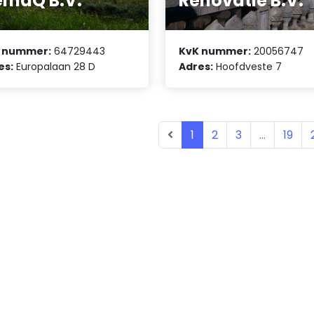
maQ B.V.
Renovatie B.V.
 nummer:
64729443
KvK nummer:
20056747
es:
Europalaan 28 D
Adres:
Hoofdveste 7
1
2
3
...
19