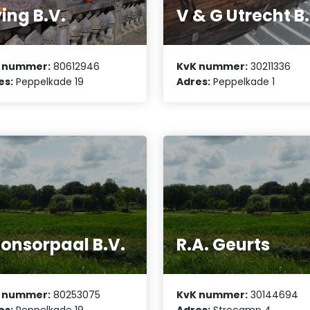
ving B.V.
V & G Utrecht B
 nummer:
80612946
KvK nummer:
30211336
es:
Peppelkade 19
Adres:
Peppelkade 1
onsorpaal B.V.
R.A. Geurts
 nummer:
80253075
KvK nummer:
30144694
es:
Peppelkade 19
Adres:
Strocamp 4