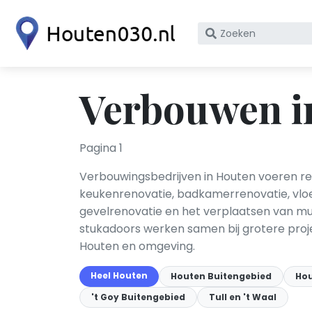
Zoek
op
bedrijfsnaam
of
Verbouwen i
KvK
nummer
Pagina 1
Verbouwingsbedrijven in Houten voeren re
keukenrenovatie, badkamerrenovatie, vloer
gevelrenovatie en het verplaatsen van mu
stukadoors werken samen bij grotere projec
Houten en omgeving.
Heel Houten
Houten Buitengebied
Hou
't Goy Buitengebied
Tull en 't Waal