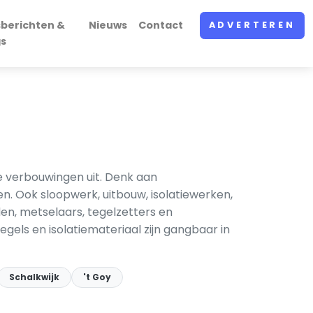
sberichten &
Nieuws
Contact
ADVERTEREN
gs
e verbouwingen uit. Denk aan
. Ook sloopwerk, uitbouw, isolatiewerken,
en, metselaars, tegelzetters en
gels en isolatiemateriaal zijn gangbaar in
Schalkwijk
't Goy