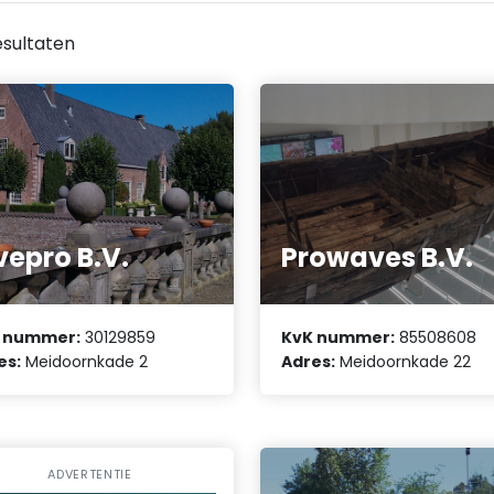
sultaten
vepro B.V.
Prowaves B.V.
 nummer:
30129859
KvK nummer:
85508608
es:
Meidoornkade 2
Adres:
Meidoornkade 22
ADVERTENTIE