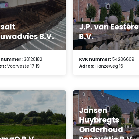
salt
J.P. van Eester
uwadvies B.V.
B.V.
 nummer:
30126182
KvK nummer:
54206669
es:
Voorveste 17 19
Adres:
Hanzeweg 16
Jansen
Huybregts
Onderhoud