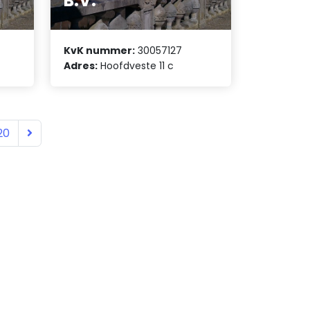
B.V.
KvK nummer:
30057127
Adres:
Hoofdveste 11 c
20