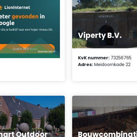
Viperty B.V.
KvK nummer:
73256765
Adres:
Meidoornkade 22
art Outdoor
Bouwcombinat