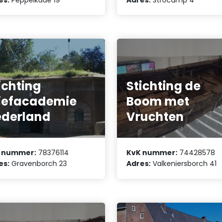
ichting
Stichting de
iefacademie
Boom met
derland
Vruchten
 nummer:
78376114
KvK nummer:
74428578
es:
Gravenborch 23
Adres:
Valkeniersborch 41