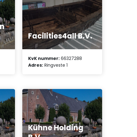
en
Facilities4all B.V.
KvK nummer:
66327288
Adres:
Ringveste 1
Kühne Holding