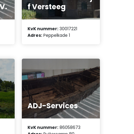
.V.
f Versteeg
KvK nummer:
30017221
Adres:
Peppelkade 1
ADJ-Services
KvK nummer:
86058673
Adres:
Ruitercamp 80