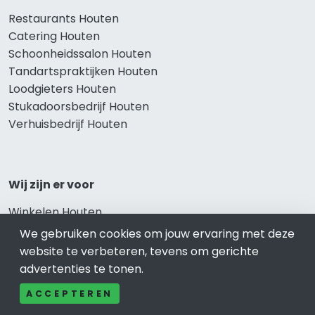
Restaurants Houten
Catering Houten
Schoonheidssalon Houten
Tandartspraktijken Houten
Loodgieters Houten
Stukadoorsbedrijf Houten
Verhuisbedrijf Houten
Wij zijn er voor
Winkelen Houten
Meubel-Woonwinkel Houten
We gebruiken cookies om jouw ervaring met deze
Appartementen- en Kamerverhuur Houten
website te verbeteren, tevens om gerichte
Camping Houten
advertenties te tonen.
Overnachten Houten
ACCEPTEREN
Vakantiehuis Houten