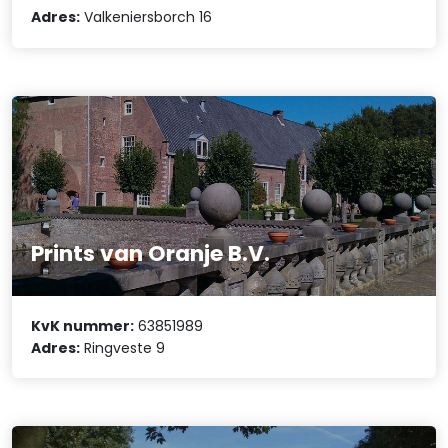
Adres:
Valkeniersborch 16
Prints van Oranje B.V.
KvK nummer:
63851989
Adres:
Ringveste 9