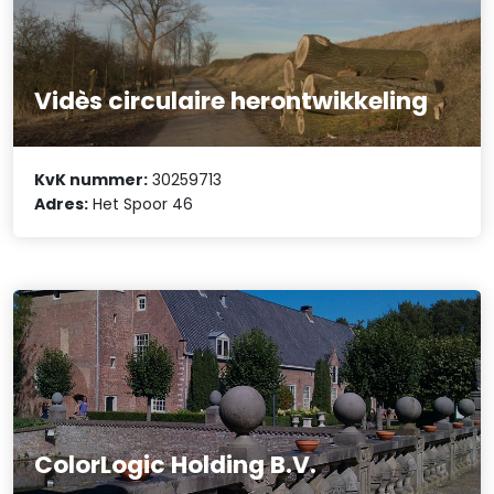
Vidès circulaire herontwikkeling
KvK nummer:
30259713
Adres:
Het Spoor 46
ColorLogic Holding B.V.