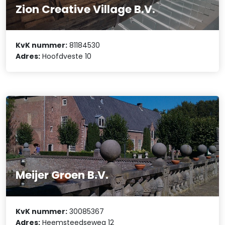
Zion Creative Village B.V.
KvK nummer:
81184530
Adres:
Hoofdveste 10
Meijer Groen B.V.
KvK nummer:
30085367
Adres:
Heemsteedseweg 12