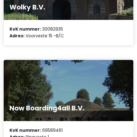
Wolky B.V.
KvK nummer:
30082935
Adres:
Voorveste 15 -B/C
Now Boarding4all B.V.
KvK nummer:
69589461
Adres:
Ringveste 1