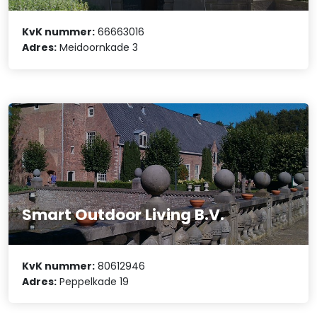
KvK nummer:
66663016
Adres:
Meidoornkade 3
Smart Outdoor Living B.V.
KvK nummer:
80612946
Adres:
Peppelkade 19