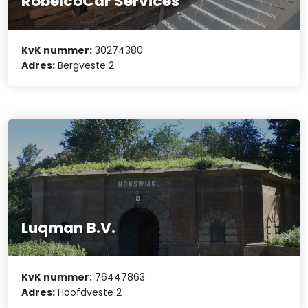
RobelcoCar Services
KvK nummer:
30274380
Adres:
Bergveste 2
Luqman B.V.
KvK nummer:
76447863
Adres:
Hoofdveste 2