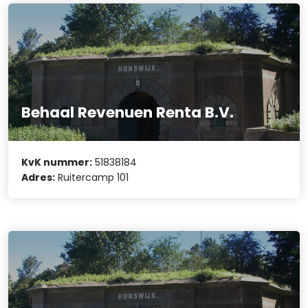
Behaal Revenuen Renta B.V.
KvK nummer:
51838184
Adres:
Ruitercamp 101