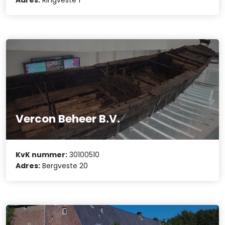
Vercon Beheer B.V.
KvK nummer:
30100510
Adres:
Bergveste 20