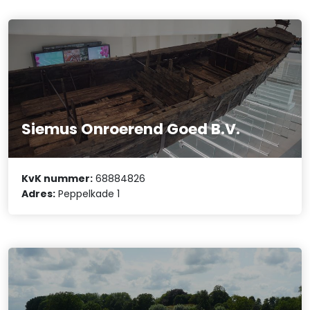
Siemus Onroerend Goed B.V.
KvK nummer:
68884826
Adres:
Peppelkade 1