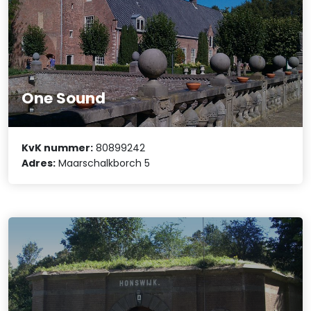
One Sound
KvK nummer:
80899242
Adres:
Maarschalkborch 5