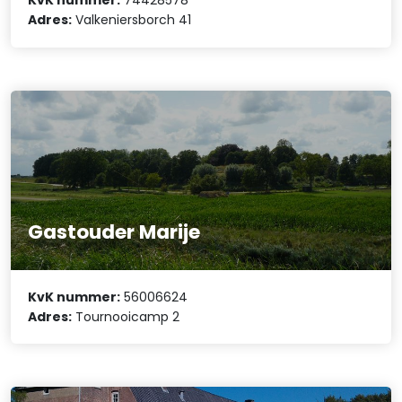
KvK nummer:
74428578
Adres:
Valkeniersborch 41
Gastouder Marije
KvK nummer:
56006624
Adres:
Tournooicamp 2