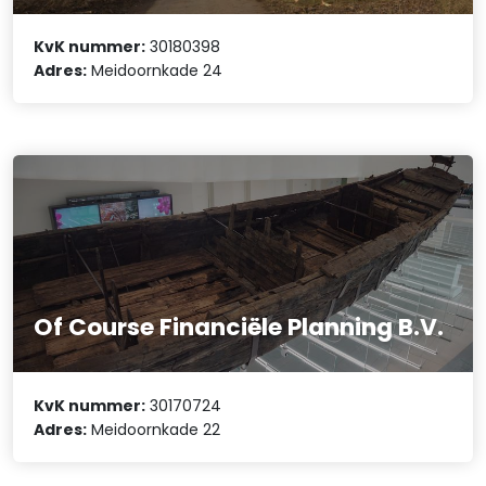
KvK nummer:
30180398
Adres:
Meidoornkade 24
Of Course Financiële Planning B.V.
KvK nummer:
30170724
Adres:
Meidoornkade 22