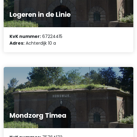
Logeren in de Linie
KvK nummer:
67224415
Adres:
Achterdijk 10 a
Mondzorg Timea