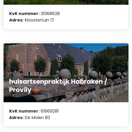
KvK nummer:
30168628
Adres:
Kloostertuin 17
huisartsenpraktijk Habraken /
Provily
KvK nummer:
61969281
Adres:
De Molen 83