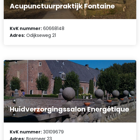
Acupunctuurpraktijk Fontaine
KvK nummer:
60668148
Adres:
Odijkseweg 21
Huidverzorgingssalon Energétique
KvK nummer:
30109679
Adres:
Bosmeer 23