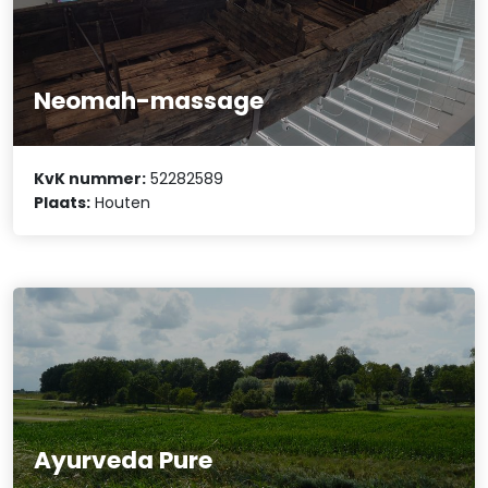
Neomah-massage
KvK nummer:
52282589
Plaats:
Houten
Ayurveda Pure