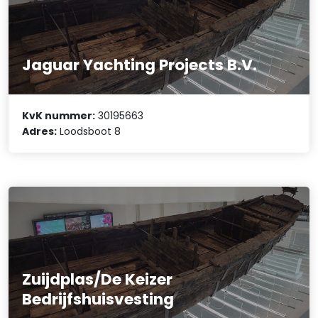
Jaguar Yachting Projects B.V.
KvK nummer:
30195663
Adres:
Loodsboot 8
Zuijdplas/De Keizer
Bedrijfshuisvesting