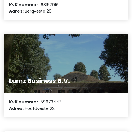
KvK nummer:
68157916
Adres:
Bergveste 26
Lumz Business B.V.
KvK nummer:
59673443
Adres:
Hoofdveste 22