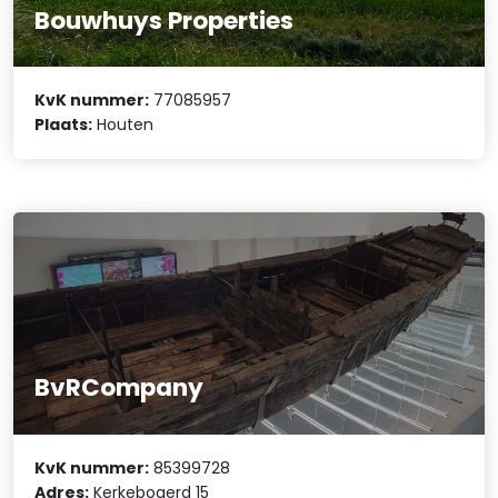
Bouwhuys Properties
KvK nummer:
77085957
Plaats:
Houten
BvRCompany
KvK nummer:
85399728
Adres:
Kerkebogerd 15