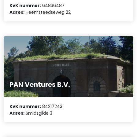
KvK nummer:
64836487
Adres:
Heemsteedseweg 22
PAN Ventures B.V.
KvK nummer:
84217243
Adres:
Smidsgilde 3