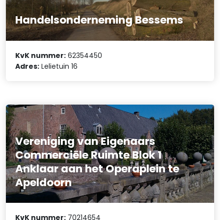
Handelsonderneming Bessems
KvK nummer:
62354450
Adres:
Lelietuin 16
Vereniging van Eigenaars
Commerciële Ruimte Blok 1
Anklaar aan het Operaplein te
Apeldoorn
KvK nummer:
70214654