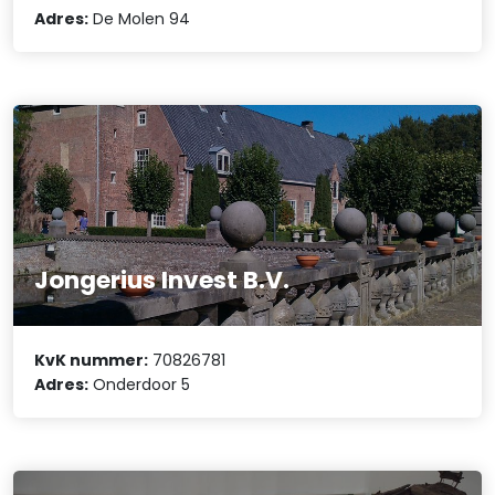
Adres:
De Molen 94
Jongerius Invest B.V.
KvK nummer:
70826781
Adres:
Onderdoor 5