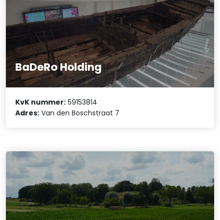
BaDeRo Holding
KvK nummer:
59153814
Adres:
Van den Boschstraat 7