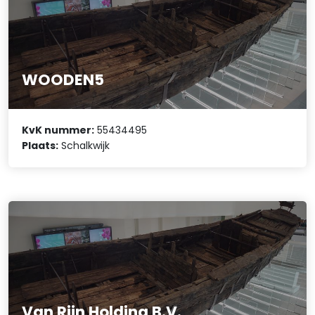
WOODEN5
KvK nummer:
55434495
Plaats:
Schalkwijk
Van Rijn Holding B.V.