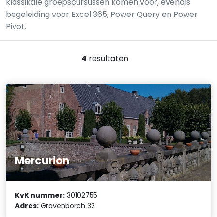
klassikale groepscursussen komen voor, evenals
begeleiding voor Excel 365, Power Query en Power
Pivot.
4
resultaten
Mercurion
KvK nummer:
30102755
Adres:
Gravenborch 32