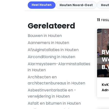
Heel Houten
Houten Noord-Oost
Hout
11
resu
Gerelateerd
Bouwen in Houten
Aannemers in Houten
Afzuiginstallaties in Houten
B
Airconditioning in Houten
W
Alarmsysteem-Alarminstallaties
B.
in Houten
Architecten en
architectenbureaus in Houten
KvK
Asbestinventarisatie en -
Adr
verwijdering in Houten
Asfalt en bitumen in Houten