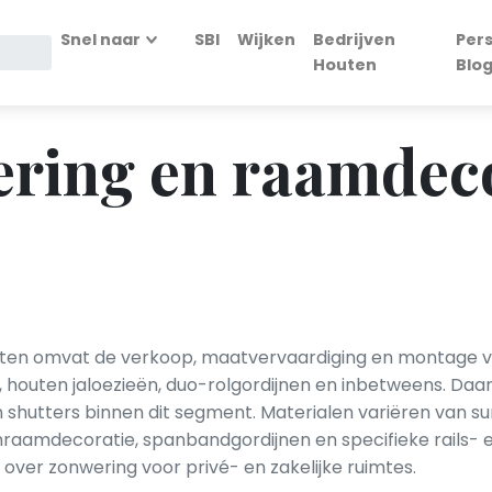
Snel naar
SBI
Wijken
Bedrijven
Per
Houten
Blo
ring en raamdeco
ten omvat de verkoop, maatvervaardiging en montage va
n, houten jaloezieën, duo-rolgordijnen en inbetweens. Daar
en shutters binnen dit segment. Materialen variëren van 
mraamdecoratie, spanbandgordijnen en specifieke rails-
 over zonwering voor privé- en zakelijke ruimtes.