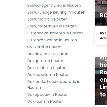
Bouwdroger huren in Houten
Bouwkundige keuring in Houten
B
Bouwmarkt in Houten
Bouwmaterialen in Houten
Buitengevel isoleren in Houten
KvK
Adr
Buitenzonwering in Houten
Cv-ketel in Houten
Ve
Dakdekkers in Houten
Ei
Dakgoten in Houten
he
Dakisolatie in Houten
Ro
Dakkapellen in Houten
en
Dak onderhoud-reparatie in
Li
Houten
te
Dakopbouw in Houten
Dakraam in Houten