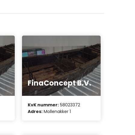
FinaConcept B.V.
KvK nummer:
58023372
Adres:
Mollenakker 1