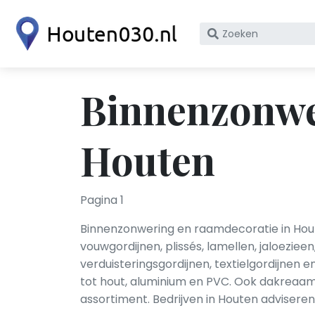
Zoek
op
bedrijfsnaam
of
Binnenzonwe
KvK
nummer
Houten
Pagina 1
Binnenzonwering en raamdecoratie in Hou
vouwgordijnen, plissés, lamellen, jaloeziee
verduisteringsgordijnen, textielgordijnen 
tot hout, aluminium en PVC. Ook dakreaa
assortiment. Bedrijven in Houten adviseren