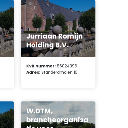
Jurriaan Romijn
Holding B.V.
KvK nummer:
86024396
Adres:
Standerdmolen 10
W.DTM,
brancheorganisa