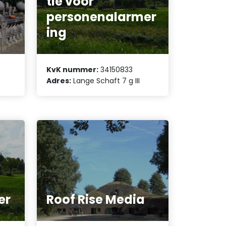
tie voor
personenalarmer
ing
KvK nummer:
34150833
Adres:
Lange Schaft 7 g III
er
Roof Rise Media