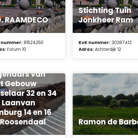
Stichting Tuin
O. RAAMDECO
Jonkheer Ram
 nummer:
81524250
KvK nummer:
30287412
es:
Forum 10
Adres:
Achterdijk 12
reniging van
genaars van
t Gebouw
selaar 32 en 34
 Laanvan
mburg 14 en 16
 Roosendaal
Ramon de Barb