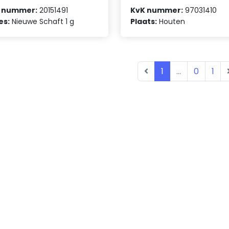
 nummer:
20151491
KvK nummer:
97031410
es:
Nieuwe Schaft 1 g
Plaats:
Houten
1
...
0
1