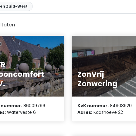
en Zuid-West
ltaten
VR
ooncomfort
ZonVrij
V.
Zonwering
 nummer:
86009796
KvK nummer:
84908920
es:
Waterveste 6
Adres:
Kaashoeve 22