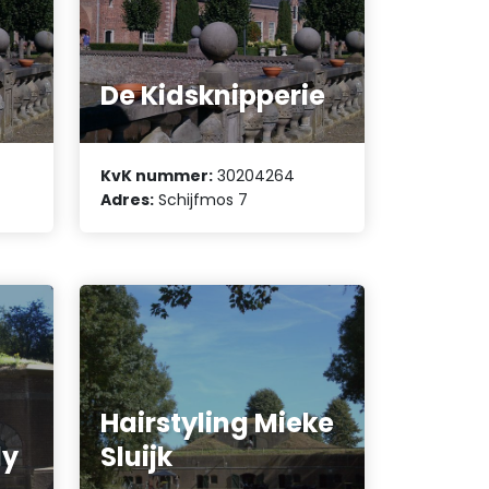
De Kidsknipperie
KvK nummer:
30204264
Adres:
Schijfmos 7
Hairstyling Mieke
ly
Sluijk