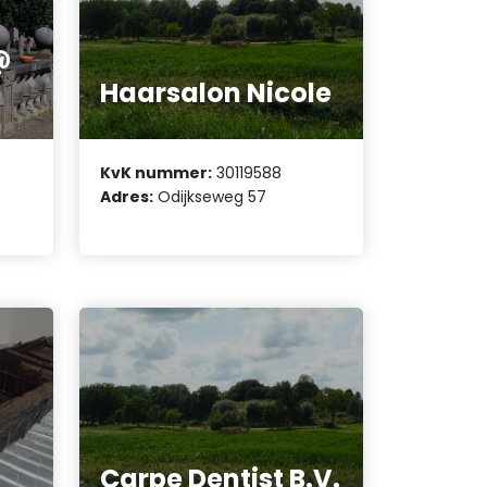
@
Haarsalon Nicole
KvK nummer:
30119588
Adres:
Odijkseweg 57
Carpe Dentist B.V.