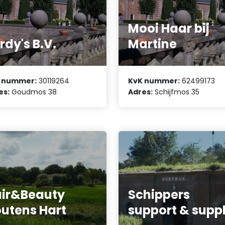
Mooi Haar bij
rdy's B.V.
Martine
 nummer:
30119264
KvK nummer:
62499173
es:
Goudmos 38
Adres:
Schijfmos 35
ir&Beauty
Schippers
utens Hart
support & supp