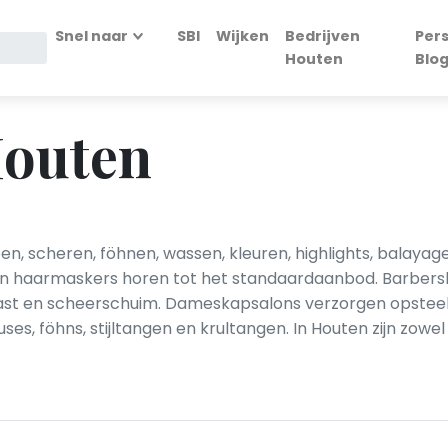
Snel naar
SBI
Wijken
Bedrijven
Per
Houten
Blo
Houten
n, scheren, föhnen, wassen, kleuren, highlights, balay
 en haarmaskers horen tot het standaardaanbod. Barbers
t en scheerschuim. Dameskapsalons verzorgen opsteekka
s, föhns, stijltangen en krultangen. In Houten zijn zow