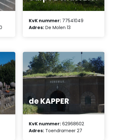
KvK nummer:
77541049
0
Adres:
De Molen 13
de KAPPER
KvK nummer:
62968602
Adres:
Toendrameer 27