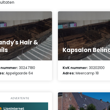
ultaten
ndy's Hair &
ils
Kapsalon Belin
 nummer:
30247180
KvK nummer:
30202100
es:
Appelgaarde 64
Adres:
Meercamp 18
ADVERTENTIE