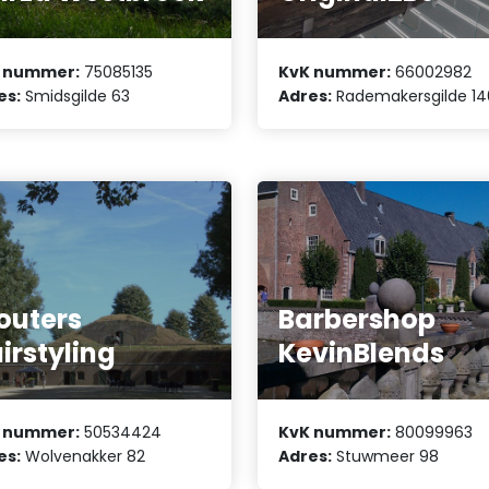
 nummer:
75085135
KvK nummer:
66002982
es:
Smidsgilde 63
Adres:
Rademakersgilde 14
outers
Barbershop
irstyling
KevinBlends
 nummer:
50534424
KvK nummer:
80099963
es:
Wolvenakker 82
Adres:
Stuwmeer 98