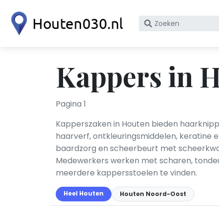
Zoek
op
bedrijfsnaam
of
Kappers in 
KvK
nummer
Pagina 1
Kapperszaken in Houten bieden haarknippe
haarverf, ontkleuringsmiddelen, keratine
baardzorg en scheerbeurt met scheerkwas
Medewerkers werken met scharen, tondeuse
meerdere kappersstoelen te vinden.
Heel Houten
Houten Noord-Oost