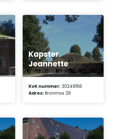
Kapster
Jeannette
KvK nummer:
30249158
Adres:
Bronmos 29