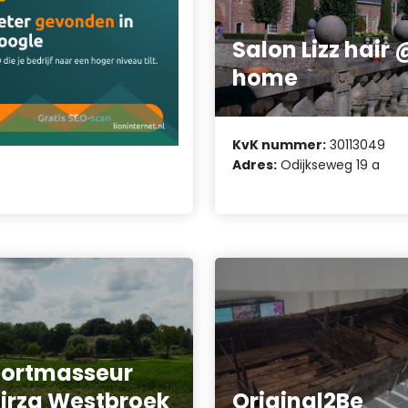
Salon Lizz hair 
home
KvK nummer:
30113049
Adres:
Odijkseweg 19 a
ortmasseur
irza Westbroek
Original2Be