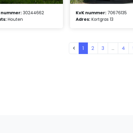
 nummer:
30244662
KvK nummer:
70676135
ts:
Houten
Adres:
Kortgras 13
1
2
3
...
4