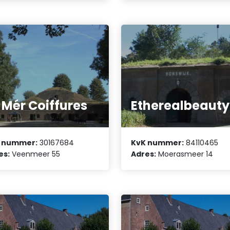
 Mér Coiffures
Etherealbeauty
 nummer:
30167684
KvK nummer:
84110465
es:
Veenmeer 55
Adres:
Moerasmeer 14