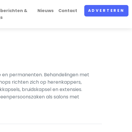
sberichten &
Nieuws
Contact
ADVERTEREN
gs
age en permanenten. Behandelingen met
hops richten zich op herenkappers,
psels, bruidskapsel en extensies.
el eenpersoonszaken als salons met