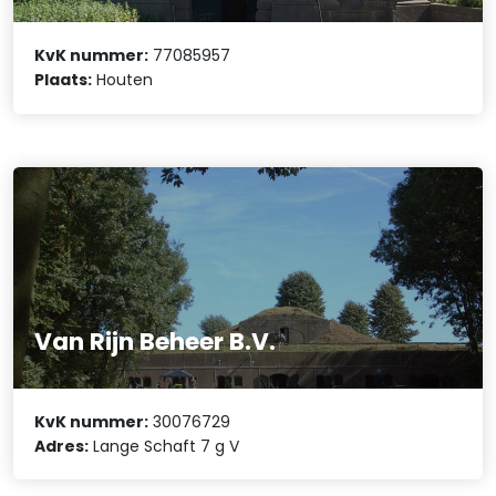
KvK nummer:
77085957
Plaats:
Houten
Van Rijn Beheer B.V.
KvK nummer:
30076729
Adres:
Lange Schaft 7 g V