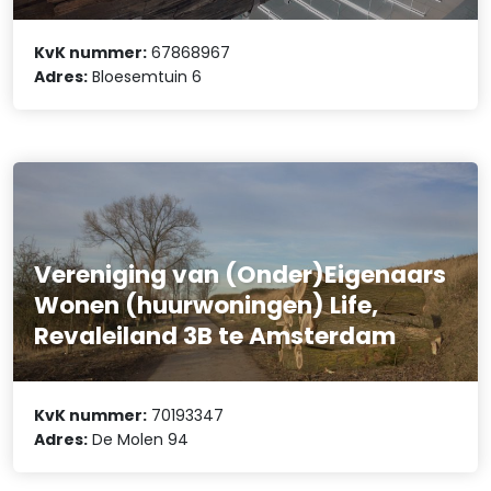
KvK nummer:
67868967
Adres:
Bloesemtuin 6
Vereniging van (Onder)Eigenaars
Wonen (huurwoningen) Life,
Revaleiland 3B te Amsterdam
KvK nummer:
70193347
Adres:
De Molen 94