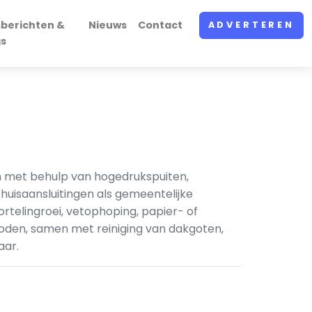
sberichten &
Nieuws
Contact
ADVERTEREN
gs
en met behulp van hogedrukspuiten,
uisaansluitingen als gemeentelijke
rtelingroei, vetophoping, papier- of
oden, samen met reiniging van dakgoten,
aar.