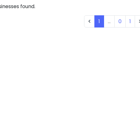
inesses found.
1
...
0
1