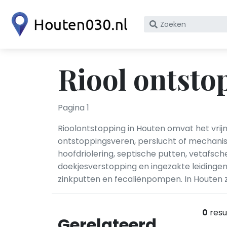
Zoek
op
bedrijfsnaam
of
Riool ontsto
KvK
nummer
Pagina 1
Rioolontstopping in Houten omvat het vrij
ontstoppingsveren, perslucht of mechanis
hoofdriolering, septische putten, vetafsc
doekjesverstopping en ingezakte leidinge
zinkputten en fecaliënpompen. In Houten z
0
resu
Gerelateerd