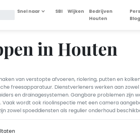
Snel naar
SBI
Wijken
Bedrijven
Per
Houten
Blo
ppen in Houten
maken van verstopte afvoeren, riolering, putten en kolk
che freesapparatuur. Dienstverleners werken aan zowel h
heiders en drainagesystemen. Gangbare problemen zijn wo
n. Vaak wordt ook rioolinspectie met een camera aangeb
ijn zowel spoeddiensten als regulier onderhoud beschikb
ltaten