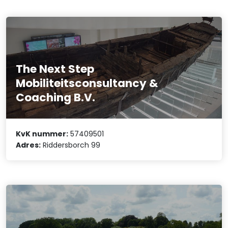
The Next Step
Mobiliteitsconsultancy &
Coaching B.V.
KvK nummer:
57409501
Adres:
Riddersborch 99