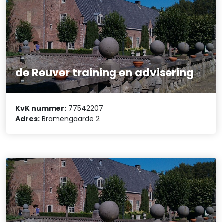
de Reuver training en advisering
KvK nummer:
77542207
Adres:
Bramengaarde 2