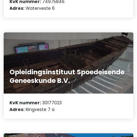
KvK nummer:
74975846
Adres:
Waterveste 6
Opleidingsinstituut Spoedeisende
Geneeskunde B.V.
KvK nummer:
30177023
Adres:
Ringveste 7 a