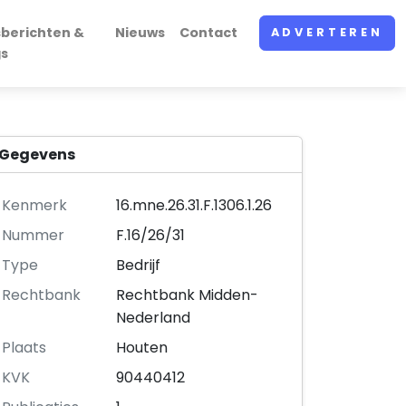
sberichten &
Nieuws
Contact
ADVERTEREN
gs
Gegevens
Kenmerk
16.mne.26.31.F.1306.1.26
Nummer
F.16/26/31
Type
Bedrijf
Rechtbank
Rechtbank Midden-
Nederland
Plaats
Houten
KVK
90440412