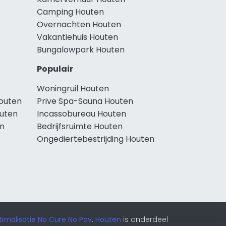
Camping Houten
Overnachten Houten
Vakantiehuis Houten
Bungalowpark Houten
Populair
Woningruil Houten
outen
Prive Spa-Sauna Houten
uten
Incassobureau Houten
n
Bedrijfsruimte Houten
Ongediertebestrijding Houten
imalisatie No Cure No Pay
.
Houten
is onderdeel