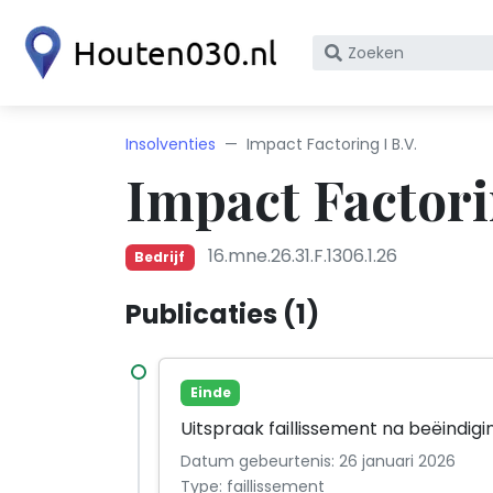
Zoek
op
bedrijfsnaam
of
Insolventies
Impact Factoring I B.V.
KvK
Impact Factorin
nummer
16.mne.26.31.F.1306.1.26
Bedrijf
Publicaties (1)
Einde
Uitspraak faillissement na beëindig
Datum gebeurtenis: 26 januari 2026
Type: faillissement