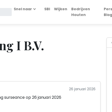
Snel naar
SBI
Wijken
Bedrijven
Per
Houten
Blo
g I B.V.
26 januari 2026
ing surseance op 26 januari 2026