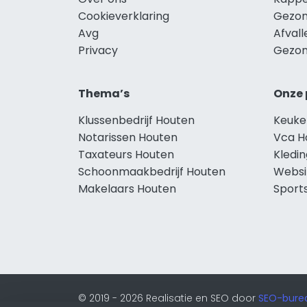
Cookieverklaring
Gezon
Avg
Afval
Privacy
Gezon
Thema’s
Onze 
Klussenbedrijf Houten
Keuke
Notarissen Houten
Vca H
Taxateurs Houten
Kledi
Schoonmaakbedrijf Houten
Websi
Makelaars Houten
Sport
© 2019 - 2026 Realisatie en SEO door
SEO-bure