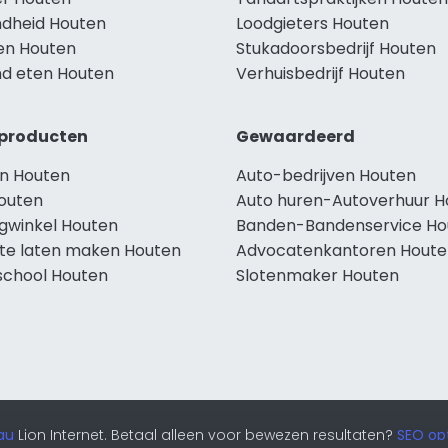
dheid Houten
Loodgieters Houten
len Houten
Stukadoorsbedrijf Houten
d eten Houten
Verhuisbedrijf Houten
producten
Gewaardeerd
n Houten
Auto-bedrijven Houten
outen
Auto huren-Autoverhuur H
ngwinkel Houten
Banden-Bandenservice Ho
te laten maken Houten
Advocatenkantoren Houte
school Houten
Slotenmaker Houten
au
Lion Internet. Betaal alleen voor bewezen resultaten?
SEO opt