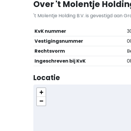
Over 't Molentje Holdin
't Molentje Holding B.V. is gevestigd aan G
KvK nummer
3
Vestigingsnummer
0
Rechtsvorm
B
Ingeschreven bij KvK
0
Locatie
+
−