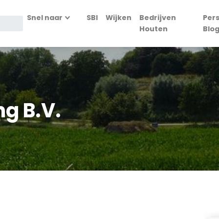
Snel naar
SBI
Wijken
Bedrijven
Per
Houten
Blo
ng B.V.