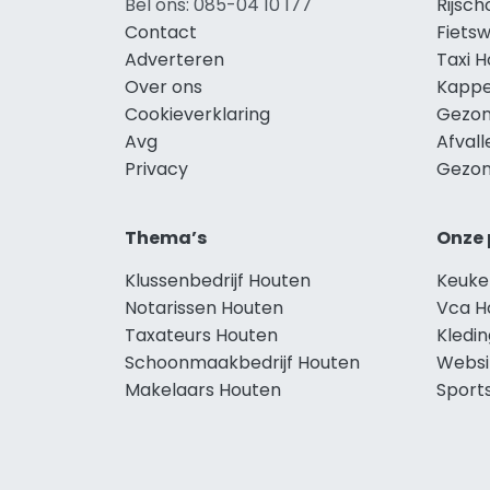
Bel ons: 085-04 10 177
Rijsc
Contact
Fietsw
Adverteren
Taxi 
Over ons
Kappe
Cookieverklaring
Gezon
Avg
Afval
Privacy
Gezon
Thema’s
Onze 
Klussenbedrijf Houten
Keuke
Notarissen Houten
Vca H
Taxateurs Houten
Kledi
Schoonmaakbedrijf Houten
Websi
Makelaars Houten
Sport