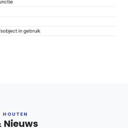
unctie
fsobject in gebruik
R HOUTEN
& Nieuws