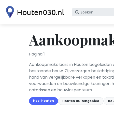
Zoek
op
bedrijfsnaam
of
Aankoopmake
KvK
nummer
Pagina 1
Aankoopmakelaars in Houten begeleiden w
bestaande bouw. Zij verzorgen bezichtigin
hand van vergelijkbare verkopen en taxa
voorwaarden en bouwkundige keuringen h
notarissen en bouwinspecteurs.
Heel Houten
Houten Buitengebied
Hou