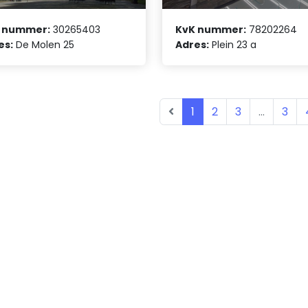
 nummer:
30265403
KvK nummer:
78202264
es:
De Molen 25
Adres:
Plein 23 a
1
2
3
...
3