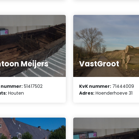
toon Meijers
VastGroot
 nummer:
51417502
KvK nummer:
71444009
ts:
Houten
Adres:
Hoenderhoeve 31