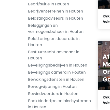
Bedrijfsuitje in Houten
Bedrijventerreinen in Houten
KvK
Belastingadviseurs in Houten
Adr
Beleggingen en
vermogensbeheer in Houten
Belettering en decoratie in
Houten
Bestuursrecht advocaat in
At
Houten
Ma
Beveiligingsbedrijven in Houten
On
Beveiligings camera in Houten
Go
Bewakingsdiensten in Houten
Bewegwijzering in Houten
Bewindvoerders in Houten
KvK
Boekbinderijen en bindsystemen
Adr
in Houten