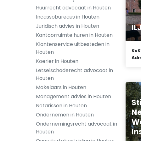
Huurrecht advocaat in Houten
Incassobureaus in Houten
Juridisch advies in Houten
IL
Kantoorruimte huren in Houten
Klantenservice uitbesteden in
KvK
Houten
Adr
Koerier in Houten
Letselschaderecht advocaat in
Houten
Makelaars in Houten
Management advies in Houten
St
Notarissen in Houten
Ne
Ondernemen in Houten
W
Ondernemingsrecht advocaat in
In
Houten
Ongediertebestrijding in Houten