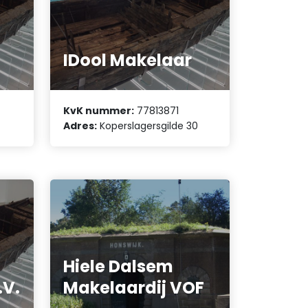
IDool Makelaar
KvK nummer:
77813871
Adres:
Koperslagersgilde 30
Hiele Dalsem
V.
Makelaardij VOF