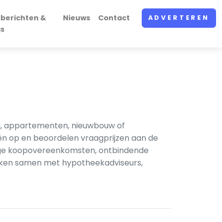
sberichten &
Nieuws
Contact
ADVERTEREN
gs
g, appartementen, nieuwbouw of
eën op en beoordelen vraagprijzen aan de
pige koopovereenkomsten, ontbindende
rken samen met hypotheekadviseurs,