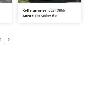
KvK nummer:
62343955
Adres:
De Molen 6 a
4