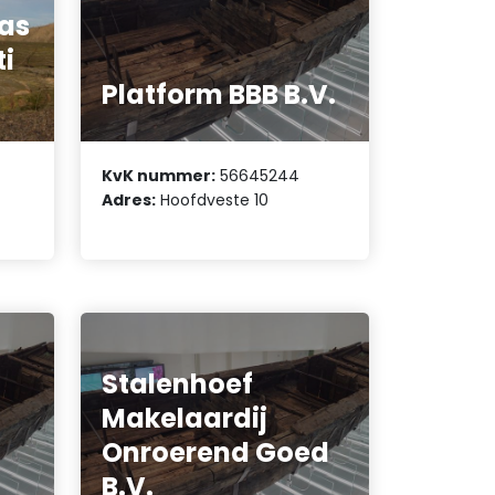
las
ti
Platform BBB B.V.
KvK nummer:
56645244
Adres:
Hoofdveste 10
Stalenhoef
Makelaardij
Onroerend Goed
B.V.