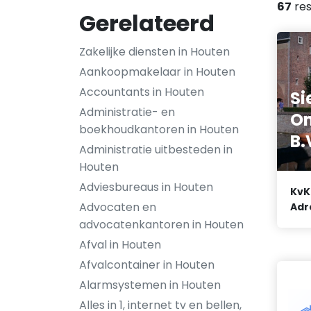
67
res
Gerelateerd
Zakelijke diensten in Houten
Aankoopmakelaar in Houten
Accountants in Houten
S
Administratie- en
On
boekhoudkantoren in Houten
B.
Administratie uitbesteden in
Houten
Adviesbureaus in Houten
KvK
Advocaten en
Adr
advocatenkantoren in Houten
Afval in Houten
Afvalcontainer in Houten
Alarmsystemen in Houten
Alles in 1, internet tv en bellen,