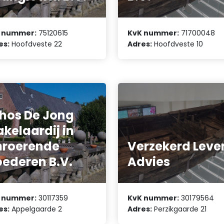
 nummer:
75120615
KvK nummer:
71700048
es:
Hoofdveste 22
Adres:
Hoofdveste 10
hos De Jong
kelaardij in
roerende
Verzekerd Leve
ederen B.V.
Advies
 nummer:
30117359
KvK nummer:
30179564
es:
Appelgaarde 2
Adres:
Perzikgaarde 21