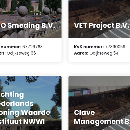
JO Smeding B.V.
VET Project B.V.
 nummer:
67726763
KvK nummer:
77390059
es:
Odijkseweg 66
Adres:
Odijkseweg 54
ichting
derlands
oning Waarde
Clave
stituut NWWI
Management B.