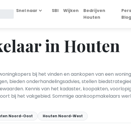
Snel naar
SBI
Wijken
Bedrijven
Per
Houten
Blo
laar in Houten
oningkopers bij het vinden en aankopen van een wonin
gen, bieden onderhandelingsadvies, stellen biedstrategi
tiewaarden. Kennis van het kadaster, koopakten, voorlo
oort bij het vakgebied. Sommige aankoopmakelaars we
ten Noord-Oost
Houten Noord-West