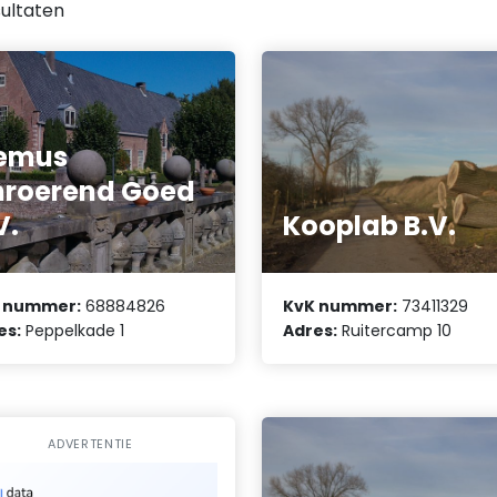
ultaten
iemus
roerend Goed
V.
Kooplab B.V.
 nummer:
68884826
KvK nummer:
73411329
es:
Peppelkade 1
Adres:
Ruitercamp 10
ADVERTENTIE