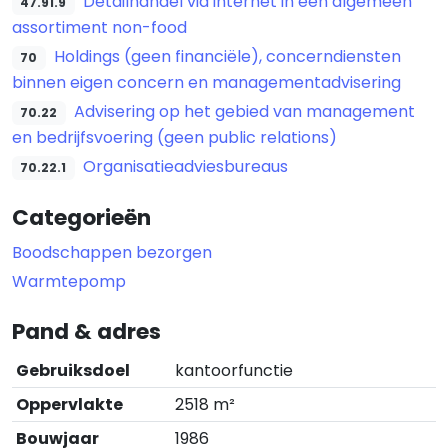
Detailhandel via internet in een algemeen
47.91.9
assortiment non-food
Holdings (geen financiële), concerndiensten
70
binnen eigen concern en managementadvisering
Advisering op het gebied van management
70.22
en bedrijfsvoering (geen public relations)
Organisatieadviesbureaus
70.22.1
Categorieën
Boodschappen bezorgen
Warmtepomp
Pand & adres
Gebruiksdoel
kantoorfunctie
Oppervlakte
2518 m²
Bouwjaar
1986