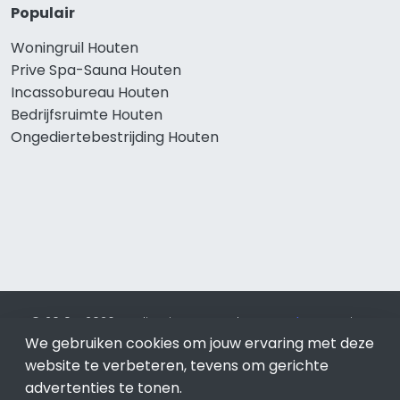
Populair
Woningruil Houten
Prive Spa-Sauna Houten
Incassobureau Houten
Bedrijfsruimte Houten
Ongediertebestrijding Houten
© 2019 - 2026 Realisatie en SEO door
SEO-bureau
Lion
We gebruiken cookies om jouw ervaring met deze
Internet. Betaal alleen voor bewezen resultaten?
SEO
optimalisatie No Cure No Pay
.
Houten
is onderdeel van Lion
website te verbeteren, tevens om gerichte
Internet.
advertenties te tonen.