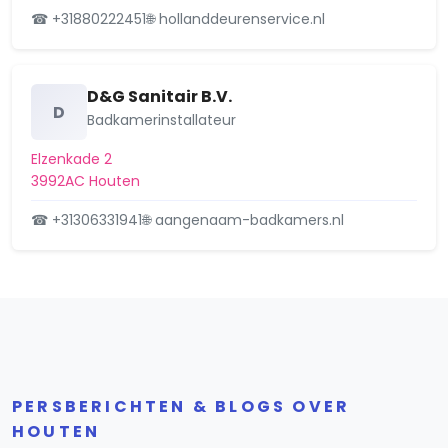
☎ +31880222451
🌐 hollanddeurenservice.nl
D&G Sanitair B.V.
D
Badkamerinstallateur
Elzenkade 2
3992AC Houten
☎ +31306331941
🌐 aangenaam-badkamers.nl
PERSBERICHTEN & BLOGS OVER
HOUTEN