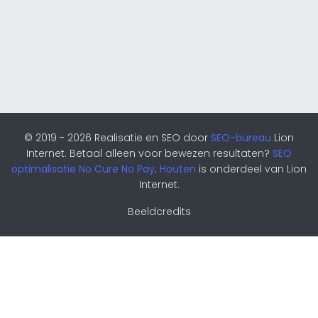
© 2019 - 2026 Realisatie en SEO door
SEO-bureau
Lion
Internet. Betaal alleen voor bewezen resultaten?
SEO
optimalisatie No Cure No Pay
.
Houten
is onderdeel van Lion
Internet.
Beeldcredits