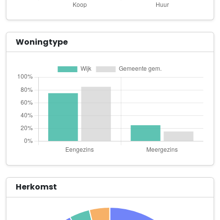
ATLAS NEDERLAND-THE SHOE COMPANY B.V.
Vleugelboot 70 72
Brasserie Laagraven
Woningtype
Heemsteedseweg 32 a
De Utrechtse B.V.
Heemsteedseweg 32 a
D-Hits
Kaagschip 22 c
Dijksterk Group B.V.
Elzenkade 4 a
Dunetree Investment Fund N.V.
Sleepboot 9
Herkomst
Excent Dental Nederland B.V.
Hoofdveste 11 b