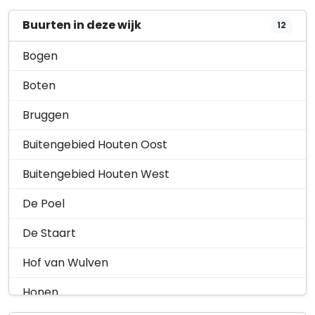
Buurten in deze wijk
12
Houten, Kruisweg 3, aanvraag
Aangevraagd
omgevingsvergunning
Bogen
legaliseren wijzigingen monume…
26 november 2025
Boten
Houten, Peppelkade 11 a,
Aangevraagd
Bruggen
aanvraag omgevingsvergunning
vervangen kozijnen en pla…
Buitengebied Houten Oost
8 oktober 2025
Buitengebied Houten West
Houten, Hoofdveste 25, verleende
Verleend
omgevingsvergunning plaatsen
De Poel
gevelreclame
27 augustus 2025
De Staart
Houten, Peppelkade 29, aanvraag
Aangevraagd
Hof van Wulven
omgevingsvergunning uitbreiden
opslag en bedrij…
Honen
20 augustus 2025