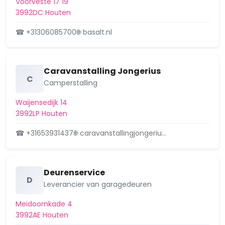
Voorveste 17 19
3992DC Houten
☎ +31306085700
🌐 basalt.nl
Caravanstalling Jongerius
C
Camperstalling
Waijensedijk 14
3992LP Houten
☎ +31653931437
🌐 caravanstallingjongeriu…
Deurenservice
D
Leverancier van garagedeuren
Meidoornkade 4
3992AE Houten