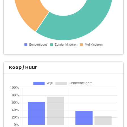
Sense Management B.V.
Houtensewetering 37
Van Oostrom Houten
Houtensewetering 33
Van Tuyl Beheer B.V.
Vleugelboot 31
VRS Railway Industry B.V.
Vleugelboot 32 a
Koop / Huur
Wolky B.V.
Voorveste 15 -B/C
Zinnovators B.V.
Peppelkade 48
4Minds B.V.
Duwboot 1 - A (2etage)