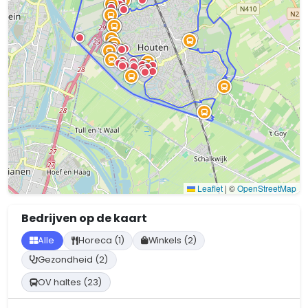
Leaflet
|
©
OpenStreetMap
Bedrijven op de kaart
Alle
Horeca (1)
Winkels (2)
Gezondheid (2)
OV haltes (23)