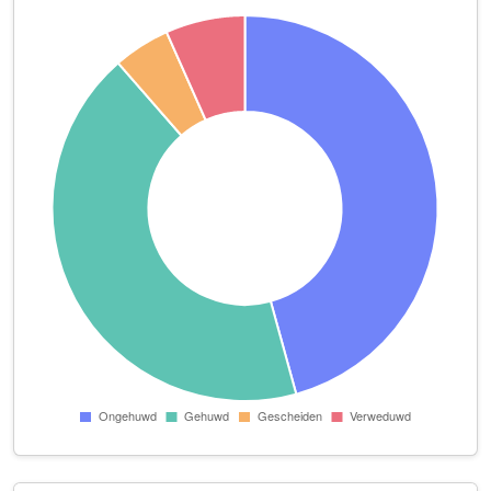
Manege en Hengstenhouderij Zilfia B.V.
Fortweg 13
Mingly B.V.
Hoofdveste 10
MOTIK
Lichtschip 75 j
NowWorkx B.V.
Ringveste 1
psychologie en coaching praktijk Joke Hoekstra-Slikkerveer
Kruisboog 30 Kamer 0.5
Pyrock Groep B.V.
Duwboot 19
QL Vastgoed B.V.
Vleugelboot 78