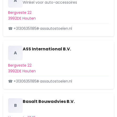
A
Winkel voor auto-accessoires
19 maart 2025
Bergveste 22
Houten, Tuibrug 2, aanvraag
Aangevraagd
3992DE Houten
omgevingsvergunning uitbreiden
bestemming
☎ +31306351185
🌐 assautostoelen.nl
19 maart 2025
Houten, Hefbrug 4, aanvraag
Aangevraagd
ASS International B.V.
omgevingsvergunning uitbreiden
A
bestemmingen
19 maart 2025
Bergveste 22
3992DE Houten
Houten, Duwboot 65, verleende
Verleend
omgevingsvergunning wijzigen
☎ +31306351185
🌐 assautostoelen.nl
voorgevel
26 februari 2025
Basalt Bouwadvies B.V.
B