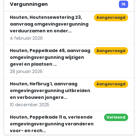
RegioSafe Fire & Rescue B.V.
Vergunningen
19
Elzenkade 4 a
Houten, Houtensewetering 23,
Aangevraagd
aanvraag omgevingsvergunning
verduurzamen en onder…
4 februari 2026
Houten, Peppelkade 46, aanvraag
Aangevraagd
omgevingsvergunning wijzigen
gevel en plaatsen …
28 januari 2026
Houten, Hefbrug 1, aanvraag
Aangevraagd
omgevingsvergunning uitbreiden
en verbouwen jongere…
10 december 2025
Houten, Peppelkade 11 a, verleende
Verleend
omgevingsvergunning veranderen
voor- en rech…
26 november 2025