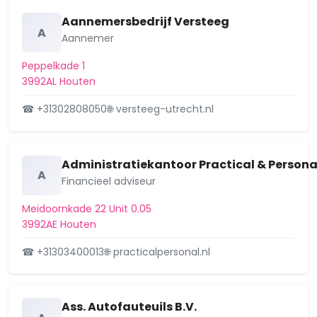
Tull en 't Waal Buitengebied
Aannemersbedrijf Versteeg
Houten, Rietdijk 5, verleende
Verleend
A
Aannemer
omgevingsvergunning vervangen riet
en dakramen ri…
Peppelkade 1
18 juni 2025
3992AL Houten
Houten, Lichtschip 59, 3991 CP
Aangevraagd
☎ +31302808050
🌐 versteeg-utrecht.nl
Houten, aanvraag
omgevingsvergunning plaatsen
ge…
Administratiekantoor Practical & Personal
Lichtschip 59, 3991CP Houten
A
Financieel adviseur
28 mei 2025
Meidoornkade 22 Unit 0.05
Houten, Meidoornkade 24, verleende
Verleend
3992AE Houten
omgevingsvergunning uitbreiden
bedrijfspand
☎ +31303400013
🌐 practicalpersonal.nl
7 mei 2025
Houten, Meidoornkade 24,
Aangevraagd
aanvraag omgevingsvergunning
Ass. Autofauteuils B.V.
uitbreiden bedrijfspand