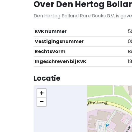
Over Den Hertog Bollan
Den Hertog Bolland Rare Books B.V. is geve
KvK nummer
5
Vestigingsnummer
0
Rechtsvorm
B
Ingeschreven bij KvK
18
Locatie
+
−