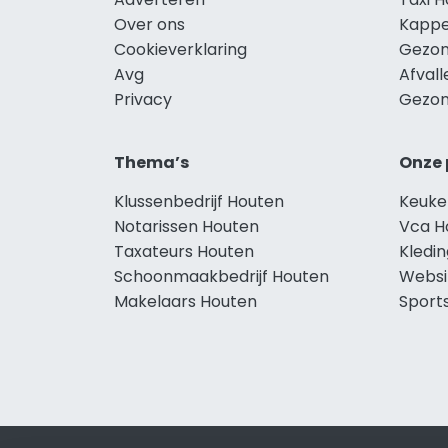
Over ons
Kappe
Cookieverklaring
Gezon
Avg
Afval
Privacy
Gezon
Thema’s
Onze 
Klussenbedrijf Houten
Keuke
Notarissen Houten
Vca H
Taxateurs Houten
Kledi
Schoonmaakbedrijf Houten
Websi
Makelaars Houten
Sport