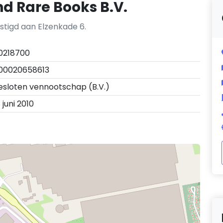
d Rare Books B.V.
stigd aan Elzenkade 6.
0218700
00020658613
esloten vennootschap (B.V.)
 juni 2010