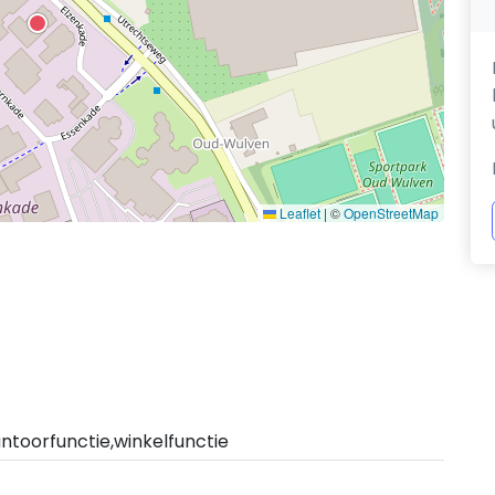
Leaflet
|
©
OpenStreetMap
antoorfunctie,winkelfunctie