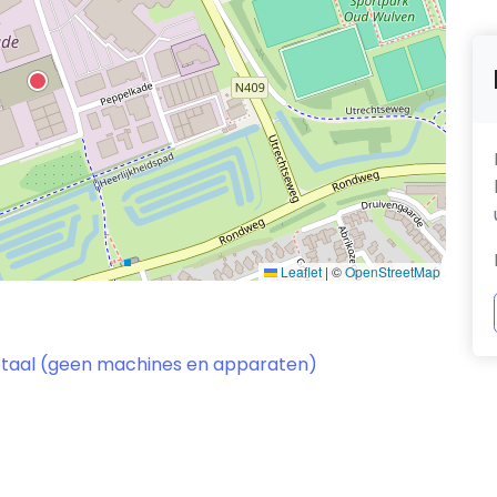
Leaflet
|
©
OpenStreetMap
etaal (geen machines en apparaten)