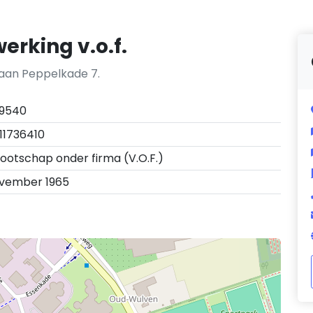
rking v.o.f.
 aan Peppelkade 7.
9540
11736410
ootschap onder firma (V.O.F.)
ovember 1965