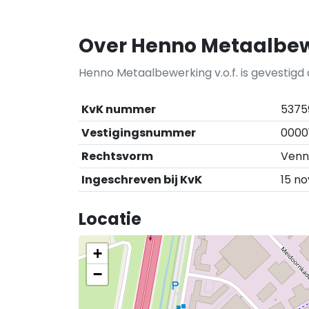
Over Henno Metaalbewe
Henno Metaalbewerking v.o.f. is gevestigd
KvK nummer
5375
Vestigingsnummer
0000
Rechtsvorm
Venn
Ingeschreven bij KvK
15 n
Locatie
+
−