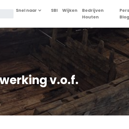
Snel naar
SBI
Wijken
Bedrijven
Per
Houten
Blo
erking v.o.f.