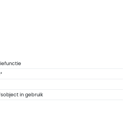
riefunctie
²
fsobject in gebruik