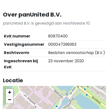
Over panUnited B.V.
panUnited B.V. is gevestigd aan Hoofdveste 10.
KvK nummer
80970400
Vestigingsnummer
000047299363
Rechtsvorm
Besloten vennootschap (B.V.)
Ingeschreven bij
23 november 2020
KvK
Locatie
+
−