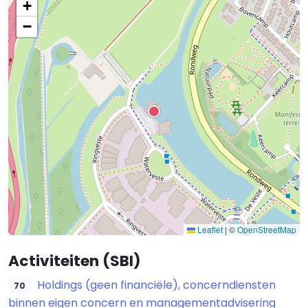
+
−
Leaflet
|
©
OpenStreetMap
Activiteiten (SBI)
Holdings (geen financiële), concerndiensten
70
binnen eigen concern en managementadvisering