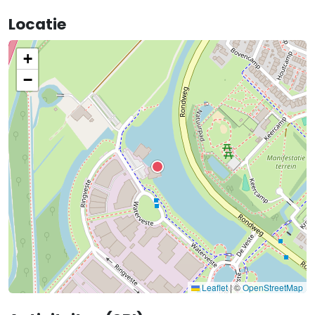
Locatie
+
−
Leaflet
|
©
OpenStreetMap