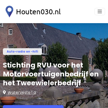
Auto-radio en -hifi
Stichting RVU voor het
Motorvoertuigenbedrijf en
het Tweewielerbedrijf
Waterveste 1 a