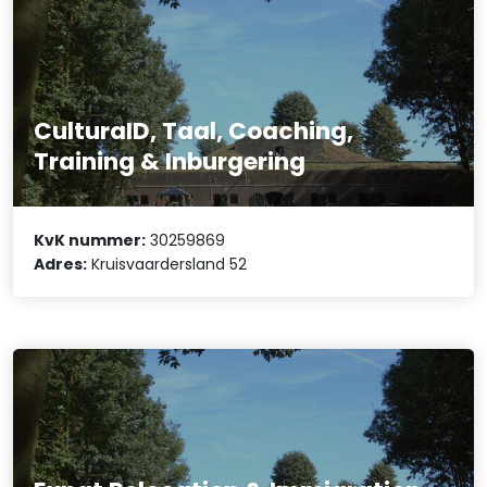
CulturaID, Taal, Coaching,
Training & Inburgering
KvK nummer:
30259869
Adres:
Kruisvaardersland 52