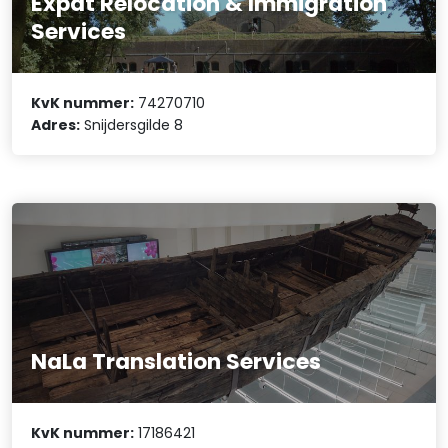
Expat Relocation & Immigration
Services
KvK nummer:
74270710
Adres:
Snijdersgilde 8
NaLa Translation Services
KvK nummer:
17186421