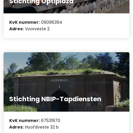
Stichting Optiplaza
KvK nummer:
09096394
Adres:
Voorveste 2
Stichting NBIP-Tapdiensten
KvK nummer:
67531970
Adres:
Hoofdveste 32 b