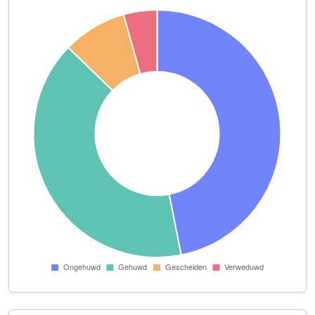
Schoonheidssalon Anita Fischer
Meervalsloot 5
Sibrana
Wanveld 20
Sien
Papiermolen 34 Kamer A2.15
Slagerij J.J.W. van Schip B.V.
Odijkseweg 57 b
Sterpoelier van der Lingen
Onderdoor 72
Tamigo Nederland B.V.
Standerdmolen 20 Unit 1B
TandartsHouten
De Molen 19 begane grond