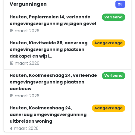
WorQQ
Vergunningen
28
Kokermolen 2 Unit 2.17
Houten, Papiermolen 14, verleende
Verleend
omgevingsvergunning wijzigen gevel
18 maart 2026
Houten, Kievitweide 85, aanvraag
Aangevraagd
omgevingsvergunning plaatsen
dakkapel en wijzi…
18 maart 2026
Houten, Koolmeeshaag 24, verleende
Verleend
omgevingsvergunning plaatsen
aanbouw
18 maart 2026
Houten, Koolmeeshaag 24,
Aangevraagd
aanvraag omgevingsvergunning
uitbreiden woning
4 maart 2026