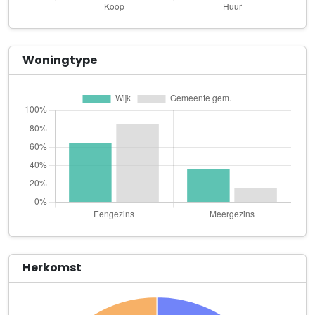
Jongerius Invest Utrecht B.V.
Onderdoor 5
Jongerius Invest Zuid-Holland B.V.
Woningtype
Onderdoor 5
Koot Assurantiën B.V.
De Molen 9
Lefft Vintage
Papiermolen 30
Letterval
Papiermolen 34 Kamer A2.13
MIES Boetiek
Het Rond 148
Herkomst
Move2Quality
Papiermolen 30 kamer A1.15