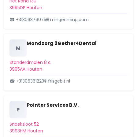
Het Rond 130
3995DP Houten
☎ +31306376075
🌐 mingenming.com
Mondzorg 2Gether4Dental
M
Standerdmolen 8 c
3995AA Houten
☎ +31306361223
🌐 frisgebit.nl
Pointer Services B.V.
P
Snoeksloot 52
3993HM Houten