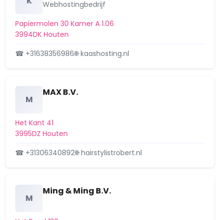
K
Webhostingbedrijf
Houten, Koperslagersgilde 32,
Verleend
Papiermolen 30 Kamer A 1.06
verleende omgevingsvergunning
3994DK Houten
plaatsen dakkapel
16 juli 2025
☎ +31638356986
🌐 kaashosting.nl
Houten, Onderdoor 4, aanvraag
Aangevraagd
omgevingsvergunning inpandige
MAX B.V.
verbouwing
M
9 juli 2025
Het Kant 41
Houten, Koperslagersgilde 32,
Aangevraagd
3995DZ Houten
aanvraag omgevingsvergunning
plaatsen dakkapel
☎ +31306340892
🌐 hairstylistrobert.nl
2 juli 2025
Houten, Watermolen 38,
Aangevraagd
aanvraag omgevingsvergunning
Ming & Ming B.V.
M
uitbreiden woning
18 juni 2025