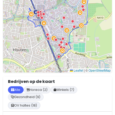
Leaflet
|
©
OpenStreetMap
Bedrijven op de kaart
Alle
Horeca (2)
Winkels (7)
Gezondheid (9)
OV haltes (18)