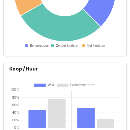
Eric Elbers
Mollenakker 2
Foot Fix
Standerdmolen 8 Kamer 22
HB Films
De Molen 36 Unit 0.5b
iByouTi
De Molen 20 b 03
Koop / Huur
Jacinta Wetzer Coaching / Muziekproductie
Rademakersgilde 112
Joinn! Houten B.V.
Onderdoor 5 9
Jongerius Invest Noord-Holland B.V.
Onderdoor 5